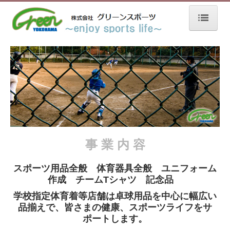
ホーム
事業内容
グリーンスポーツ店舗
グリーンスポーツ外商事業部
グリーン卓球スタジオ
会社概要
事 業 内 容
スタッフ
スポーツ用品全般 体育器具全般 ユニフォーム
お問い合わせ
作成 チームTシャツ 記念品
学校指定体育着等
店舗は卓球用品を中心に幅広い
リンク
品揃えで、
皆さまの健康、
スポーツライフを
サ
ポートします。